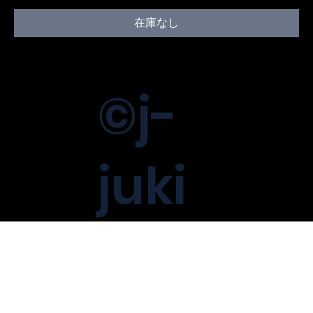
格
在庫なし
©j-
juki